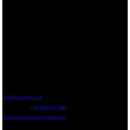
Academy
Ďakujeme, že ste navštívili Lions Hockey Academy. Tešíme sa na
vás na ľade!
Kontakt
Parkbadstrasse 6 2460 Bruck an der Leitha, Austria
info@lionshockey.sk
Miro Hanták –
+ 43 660 870 3980
hockey.mcorporation@gmail.com
Marcel Bacík – + 421 911 362 040