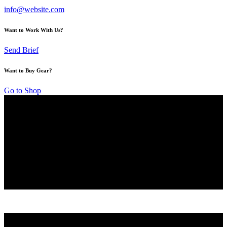
info@website.com
Want to Work With Us?
Send Brief
Want to Buy Gear?
Go to Shop
Objav svoj potenciál na ľade s Lions Hockey