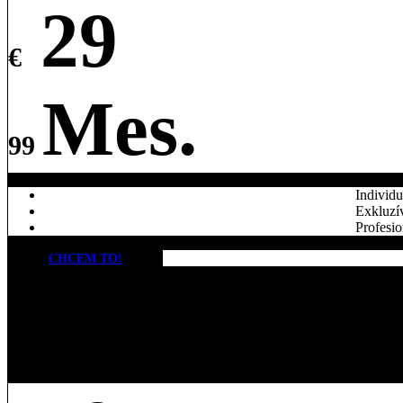
29
€
Mes.
99
Individu
Exkluzív
Profesio
CHCEM TO!
Premiové
10x Tréning