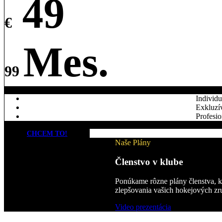
49
€
Mes.
99
Individu
Exkluzív
Profesio
CHCEM TO!
Naše Plány
Členstvo v klube
Ponúkame rôzne plány členstva, kt
zlepšovania vašich hokejových zru
Video prezentácia