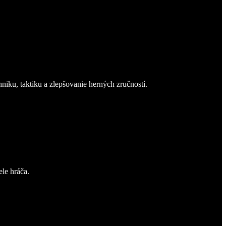
niku, taktiku a zlepšovanie herných zručností.
ele hráča.