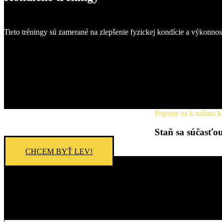
Tieto tréningy sú zamerané na zlepšenie fyzickej kondície a výkonnosti
Pripojte sa k nášmu 
Staň sa súčasťou
CHCEM BYŤ LEV!
Základné
3x Tréning