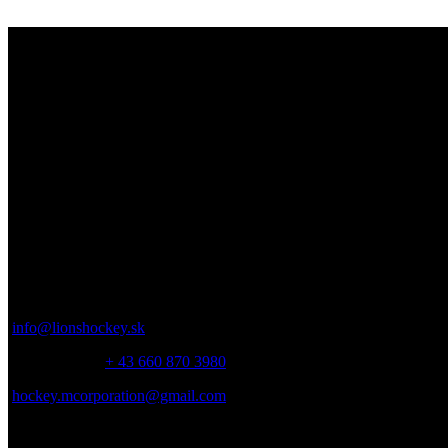
Objav svoj potenciál na ľade s Lions Hockey
Academy
Ďakujeme, že ste navštívili Lions Hockey Academy. Tešíme sa
na vás na ľade!
Kontakt
Parkbadstrasse 6 2460 Bruck an der Leitha, Austria
info@lionshockey.sk
Miro Hanták –
+ 43 660 870 3980
hockey.mcorporation@gmail.com
Marcel Bacík – + 421 911 362 040