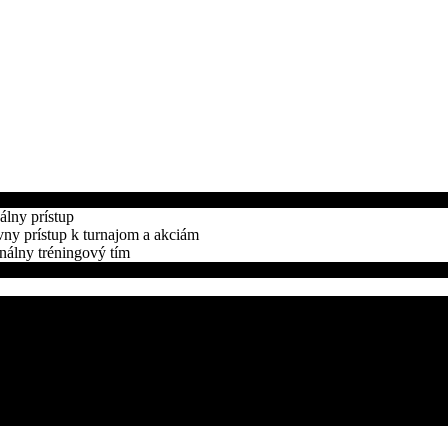
álny prístup
ny prístup k turnajom a akciám
nálny tréningový tím