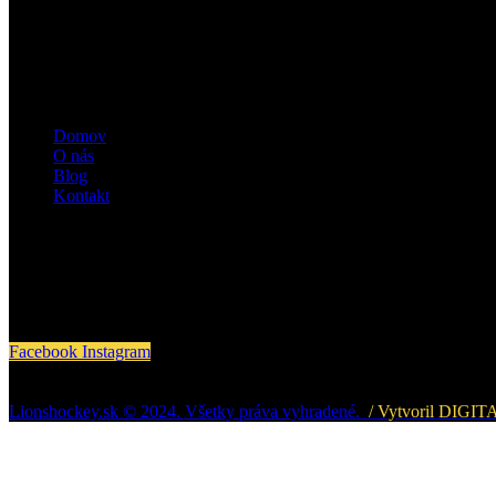
Stránky
Domov
O nás
Blog
Kontakt
Sledujte nás
Facebook
Instagram
Lionshockey.sk © 2024. Všetky práva vyhradené.
/ Vytvoril DIGIT