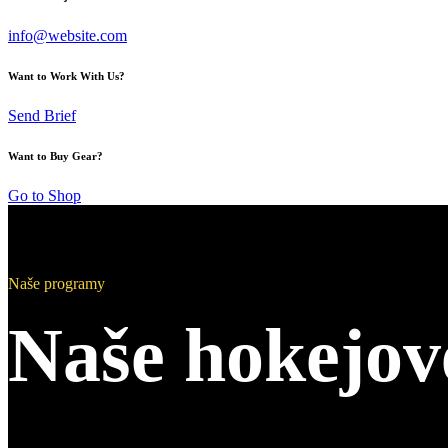
info@website.com
Want to Work With Us?
Send Brief
Want to Buy Gear?
Go to Shop
Naše programy
Naše hokejové