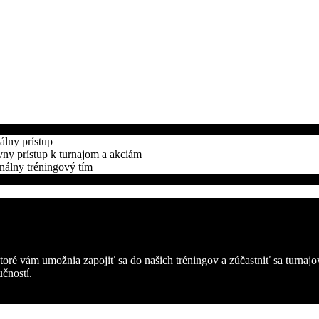
álny prístup
ny prístup k turnajom a akciám
nálny tréningový tím
oré vám umožnia zapojiť sa do našich tréningov a zúčastniť sa turnajo
čností.