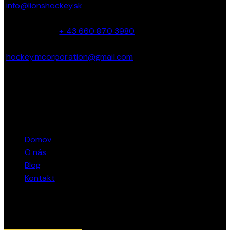
info@lionshockey.sk
Miro Hanták –
+ 43 660 870 3980
hockey.mcorporation@gmail.com
Marcel Bacík – + 421 911 362 040
STRÁNKY
Domov
O nás
Blog
Kontakt
SLEDUJTE NÁS