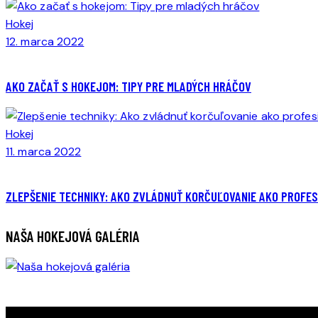
Hokej
12. marca 2022
AKO ZAČAŤ S HOKEJOM: TIPY PRE MLADÝCH HRÁČOV
Hokej
11. marca 2022
ZLEPŠENIE TECHNIKY: AKO ZVLÁDNUŤ KORČUĽOVANIE AKO PROFES
NAŠA HOKEJOVÁ GALÉRIA
OBJAV SVOJ POTENCIÁL NA ĽADE S LIONS HOCKEY ACADEM