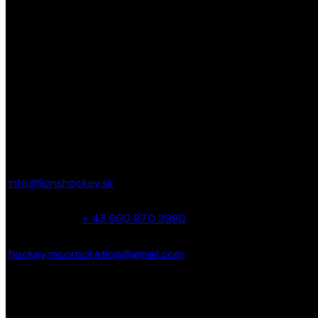
Ďakujeme, že ste navštívili Lions Hockey Academy.
Tešíme sa na vás na ľade!
KONTAKT
Parkbadstrasse 6 2460 Bruck an der Leitha,
Austria
info@lionshockey.sk
Miro Hanták –
+ 43 660 870 3980
hockey.mcorporation@gmail.com
Marcel Bacík – + 421 911 362 040