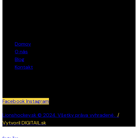
Marcel Bacík – + 421 911 362 040
STRÁNKY
Domov
O nás
Blog
Kontakt
SLEDUJTE NÁS
Facebook
Instagram
Lionshockey.sk © 2024. Všetky práva vyhradené.
/
Vytvoril DIGITAIL.sk