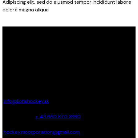
Adipiscing elit, sed do eiusmod tempor incididunt labore
dolore magna aliqua.
OBJAV SVOJ POTENCIÁL NA ĽADE S LIONS HOCKEY ACADEMY
Ďakujeme, že ste navštívili Lions Hockey Academy. Tešíme
sa na vás na ľade!
KONTAKT
Parkbadstrasse 6 2460 Bruck an der Leitha, Austria
info@lionshockey.sk
Miro Hanták –
+ 43 660 870 3980
hockey.mcorporation@gmail.com